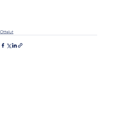
Ottelut
Viimeisimmät päivitykset
Katso kaikki