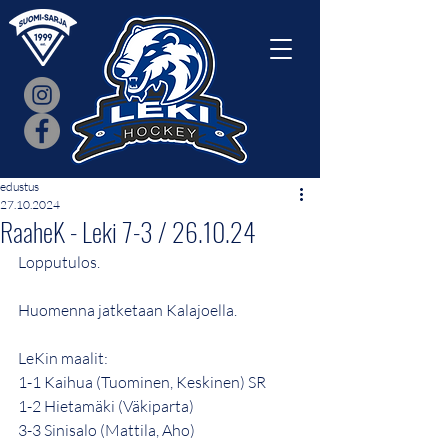
edustus
27.10.2024
RaaheK - Leki 7-3 / 26.10.24
Lopputulos.
Huomenna jatketaan Kalajoella.
LeKin maalit:
1-1 Kaihua (Tuominen, Keskinen) SR
1-2 Hietamäki (Väkiparta) 
3-3 Sinisalo (Mattila, Aho)