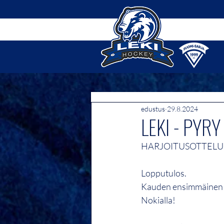
edustus
29.8.2024
LEKI - PYRY
HARJOITUSOTTELU 28
Lopputulos.
Kauden ensimmäinen pa
Nokialla!