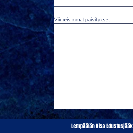
Viimeisimmät päivitykset
Lempäälän Kisa Edustusjä