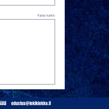
Katso kaikki
mpäälä
edustus@lekikiekko.fi