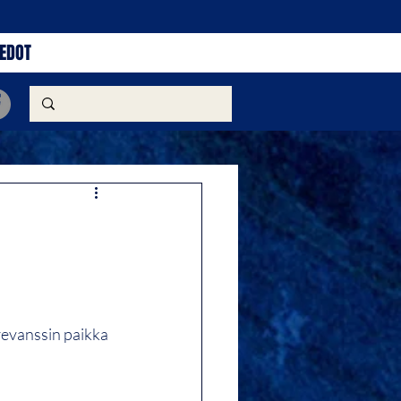
IEDOT
revanssin paikka 