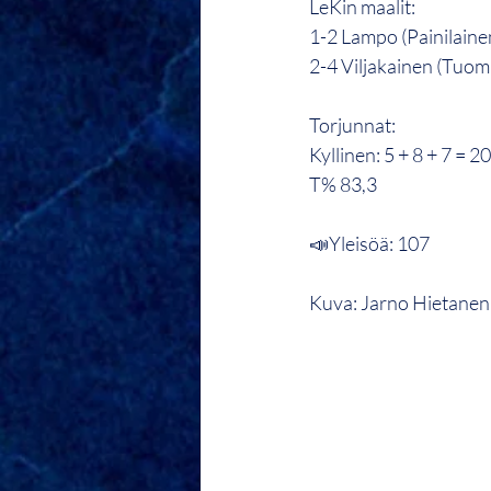
LeKin maalit:
1-2 Lampo (Painilaine
2-4 Viljakainen (Tuom
Torjunnat:
Kyllinen: 5 + 8 + 7 = 20
T% 83,3
📣Yleisöä: 107
Kuva: Jarno Hietanen