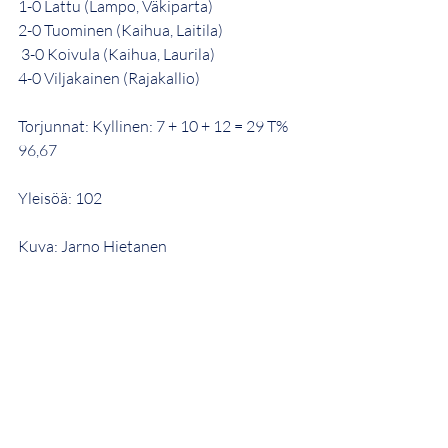
1-0 Lattu (Lampo, Väkiparta) 
2-0 Tuominen (Kaihua, Laitila)
 3-0 Koivula (Kaihua, Laurila) 
4-0 Viljakainen (Rajakallio)
Torjunnat: Kyllinen: 7 + 10 + 12 = 29 T% 
96,67 
Yleisöä: 102 
Kuva: Jarno Hietanen