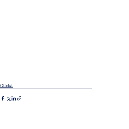
Ottelut
Viimeisimmät päivitykset
Katso kaikki