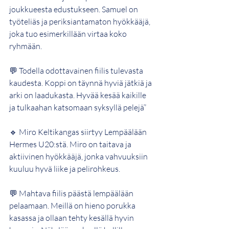
joukkueesta edustukseen. Samuel on 
työteliäs ja periksiantamaton hyökkääjä, 
joka tuo esimerkillään virtaa koko 
ryhmään.
💬 Todella odottavainen fiilis tulevasta 
kaudesta. Koppi on täynnä hyviä jätkiä ja 
arki on laadukasta. Hyvää kesää kaikille 
ja tulkaahan katsomaan syksyllä pelejä”
🔹 Miro Keltikangas siirtyy Lempäälään 
Hermes U20:stä. Miro on taitava ja 
aktiivinen hyökkääjä, jonka vahvuuksiin 
kuuluu hyvä liike ja pelirohkeus.
💬 Mahtava fiilis päästä lempäälään 
pelaamaan. Meillä on hieno porukka 
kasassa ja ollaan tehty kesällä hyvin 