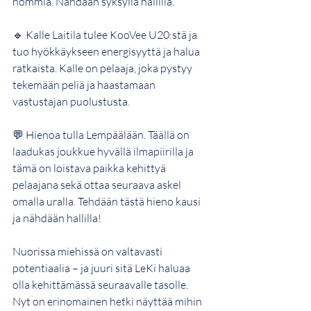
hommia. Nähdään syksyllä hallilla.
🔹 Kalle Laitila tulee KooVee U20:stä ja 
tuo hyökkäykseen energisyyttä ja halua 
ratkaista. Kalle on pelaaja, joka pystyy 
tekemään peliä ja haastamaan 
vastustajan puolustusta.
💬 Hienoa tulla Lempäälään. Täällä on 
laadukas joukkue hyvällä ilmapiirilla ja 
tämä on loistava paikka kehittyä 
pelaajana sekä ottaa seuraava askel 
omalla uralla. Tehdään tästä hieno kausi 
ja nähdään hallilla!
Nuorissa miehissä on valtavasti 
potentiaalia – ja juuri sitä LeKi haluaa 
olla kehittämässä seuraavalle tasolle. 
Nyt on erinomainen hetki näyttää mihin 