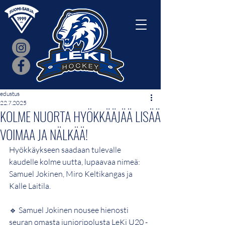
edustus
22.7.2025
KOLME NUORTA HYÖKKÄÄJÄÄ LISÄÄ
VOIMAA JA NÄLKÄÄ!
Hyökkäykseen saadaan tulevalle 
kaudelle kolme uutta, lupaavaa nimeä: 
Samuel Jokinen, Miro Keltikangas ja 
Kalle Laitila.
🔹 Samuel Jokinen nousee hienosti 
seuran omasta junioripolusta LeKi U20 -