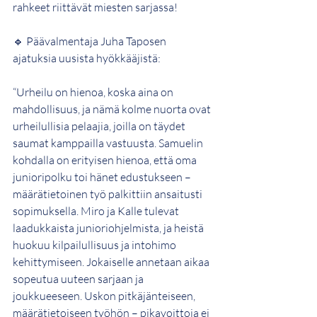
rahkeet riittävät miesten sarjassa!
🔹 Päävalmentaja Juha Taposen 
ajatuksia uusista hyökkääjistä:
“Urheilu on hienoa, koska aina on 
mahdollisuus, ja nämä kolme nuorta ovat 
urheilullisia pelaajia, joilla on täydet 
saumat kamppailla vastuusta. Samuelin 
kohdalla on erityisen hienoa, että oma 
junioripolku toi hänet edustukseen – 
määrätietoinen työ palkittiin ansaitusti 
sopimuksella. Miro ja Kalle tulevat 
laadukkaista junioriohjelmista, ja heistä 
huokuu kilpailullisuus ja intohimo 
kehittymiseen. Jokaiselle annetaan aikaa 
sopeutua uuteen sarjaan ja 
joukkueeseen. Uskon pitkäjänteiseen, 
määrätietoiseen työhön – pikavoittoja ei 