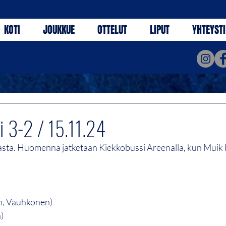
KOTI
JOUKKUE
OTTELUT
LIPUT
YHTEYST
i 3-2 / 15.11.24
stä. Huomenna jatketaan Kiekkobussi Areenalla, kun Muik
n, Vauhkonen)
)