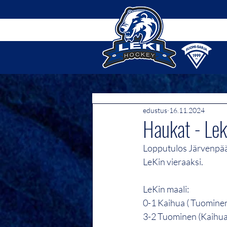
edustus
16.11.2024
Haukat - Lek
Lopputulos Järvenpää
LeKin vieraaksi.
LeKin maali:
0-1 Kaihua ( Tuomine
3-2 Tuominen (Kaihua