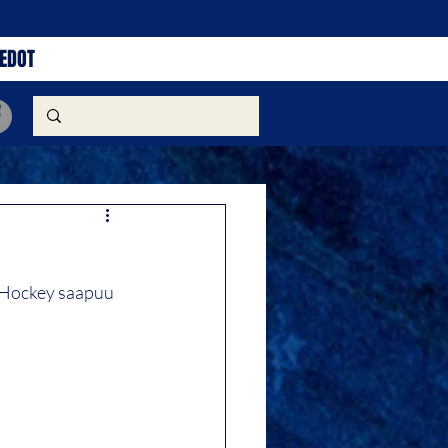
IEDOT
 Hockey saapuu 