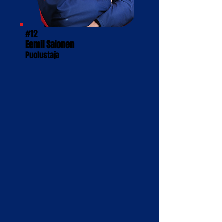
#12
Eemil Salonen
Puolustaja