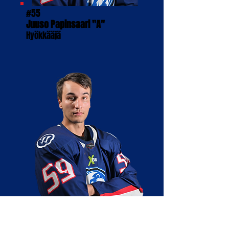
#55
Juuso Papinsaari "A"
Hyökkääjä
#59