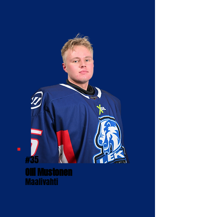
#35
Olli Mustonen
Maalivahti