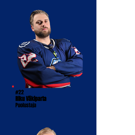
#22
Riku Väkiparta
Puolustaja