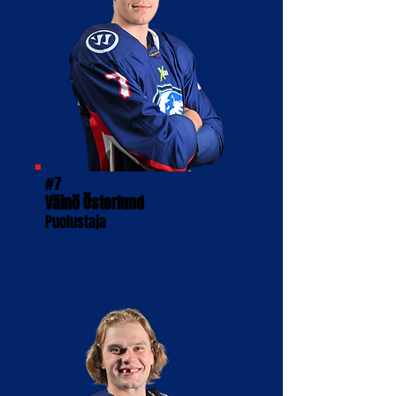
#7
Väinö Österlund
Puolustaja