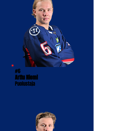
#6
Arttu Niemi
Puolustaja