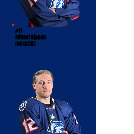
#11
Mikael Ojanen
Hyökkääjä