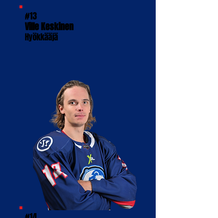
#13
Ville Keskinen
Hyökkääjä
#14