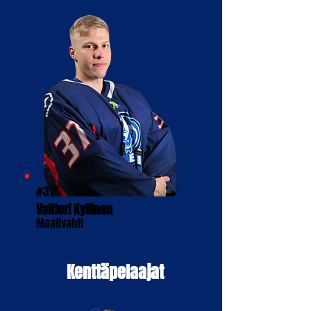
#37
Valtteri Kyllinen
Maalivahti
Kenttäpelaajat