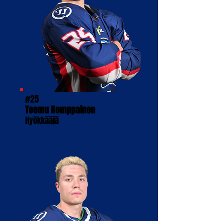
#25
Teemu Kemppainen
Hyökkääjä