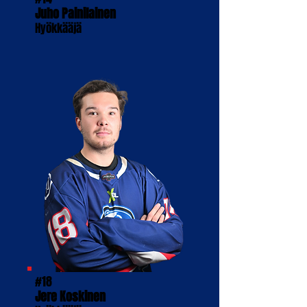
Juho Painilainen
Hyökkääjä
#18
Jere Koskinen