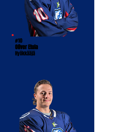
#10
Oliver Etula
Hyökkääjä