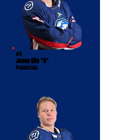
#9
Jonne Ijäs "A"
Puolustaja