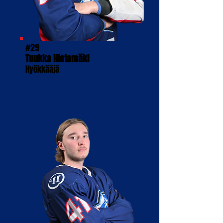
#29
Tuukka Hietamäki
Hyökkääjä