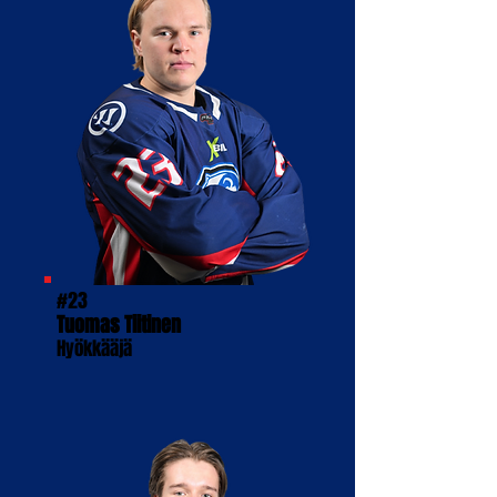
#23
Tuomas Tiitinen
Hyökkääjä