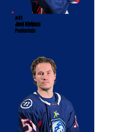
#41
Joni Kivinen
Puolustaja