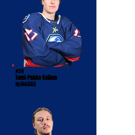
#24
Tomi-Pekka Kaihua
Hyökkääjä