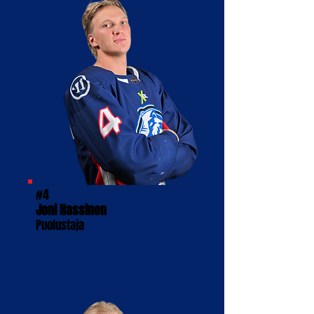
#4
Joni Hassinen
Puolustaja