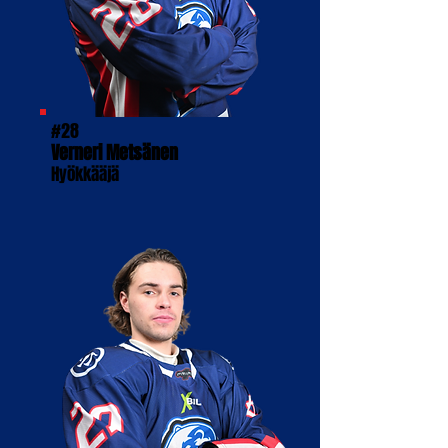
#28
Verneri Metsänen
Hyökkääjä