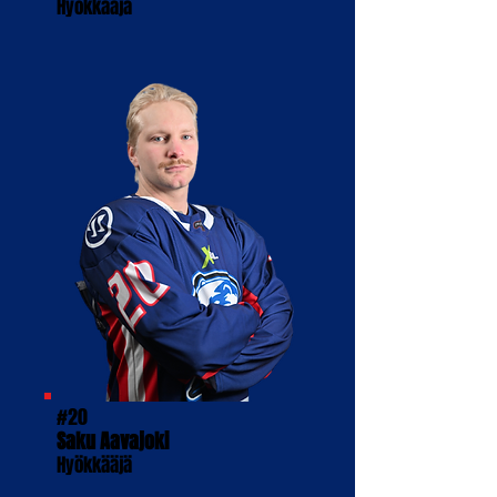
Hyökkääjä
#20
Saku Aavajoki
Hyökkääjä