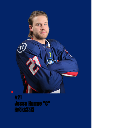
#21
Jesse Hurme "C"
Hyökkääjä