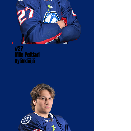
#27
Ville Pelttari
Hyökkääjä